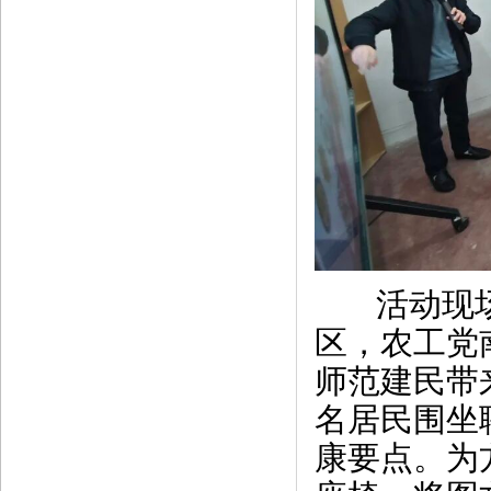
活动现场
区，农工党
师范建民带
名居民围坐
康要点。为