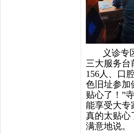
义诊专区
三大服务台
156人、口
色旧址参加
贴心了！”
能享受大专
真的太贴心
满意地说。