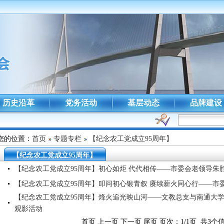
历史沿革
党务活动
基层动态
品牌建设
您的位置：
首页
专题专栏
【纪念农工党成立95周年】
【纪念农工党成立95周年】
【纪念农工党成立95周年】初心如炬 代代相传——市委会老领导朱胜
【纪念农工党成立95周年】叩问初心银青叙 赓续薪火同心行——市
【纪念农工党成立95周年】烽火追光映山河——文教总支与南通大
观影活动
首页 上一页 下一页 尾页 页次：1/1页 共3个信